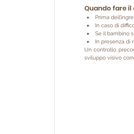
Quando fare il 
Prima dell’ingr
In caso di diffi
Se il bambino s
In presenza di 
Un controllo preco
sviluppo visivo corr