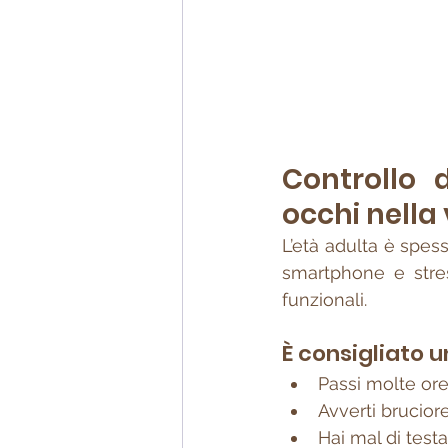
Controllo d
occhi nella
L’età adulta è spess
smartphone e stres
funzionali.
È consigliato u
Passi molte ore
Avverti brucior
Hai mal di testa