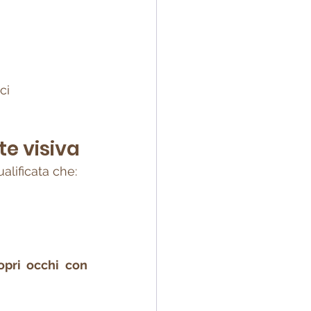
ci
te visiva
alificata che:
pri occhi con 