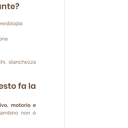
ante?
presbiopia
ione
hi, stanchezza 
sto fa la 
ivo, motorio e 
bambino non è 