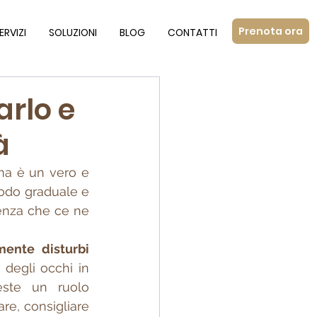
Prenota ora
ERVIZI
SOLUZIONI
BLOG
CONTATTI
arlo e
à
ma è un vero e 
odo graduale e 
enza che ce ne 
ente disturbi 
 degli occhi in 
este un ruolo 
re, consigliare 