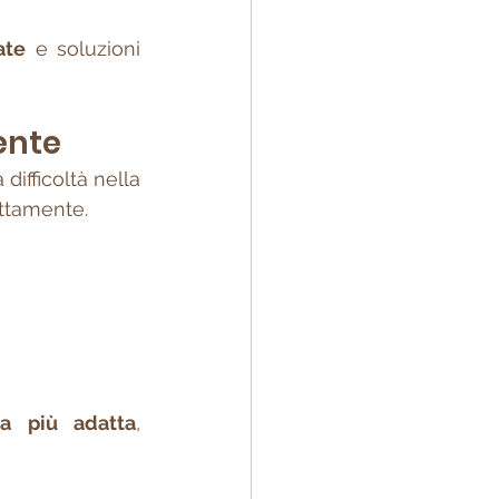
ate
 e soluzioni 
ente
 difficoltà nella 
ettamente.
va più adatta
, 