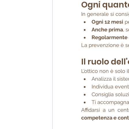
Ogni quanto 
In generale si consig
Ogni 12 mesi
 p
Anche prima
, 
Regolarmente d
La prevenzione è se
Il ruolo del
L’ottico non è solo 
Analizza il sis
Individua event
Consiglia soluz
Ti accompagna 
Affidarsi a un cent
competenza e cont