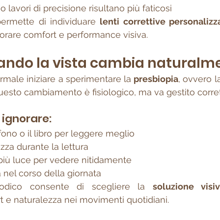
 lavori di precisione risultano più faticosi
 permette di individuare 
lenti correttive personalizz
iorare comfort e performance visiva.
uando la vista cambia naturalm
rmale iniziare a sperimentare la 
presbiopia
, ovvero la
Questo cambiamento è fisiologico, ma va gestito corr
 ignorare:
efono o il libro per leggere meglio
zza durante la lettura
più luce per vedere nitidamente
 nel corso della giornata
iodico consente di scegliere la 
soluzione visi
 e naturalezza nei movimenti quotidiani.