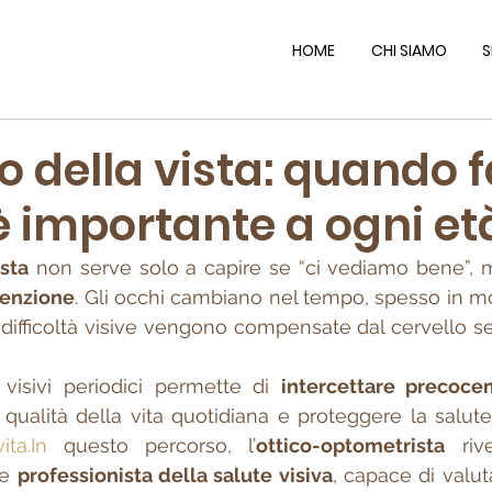
HOME
CHI SIAMO
S
o della vista: quando f
è importante a ogni et
ista
 non serve solo a capire se “ci vediamo bene”, 
venzione
. Gli occhi cambiano nel tempo, spesso in m
 difficoltà visive vengono compensate dal cervello s
i visivi periodici permette di 
intercettare precocem
a qualità della vita quotidiana e proteggere la salute
vita.In
 questo percorso, l’
ottico-optometrista
 riv
e 
professionista della salute visiva
, capace di valuta