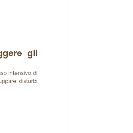
gere gli 
uso intensivo di 
pare disturbi 