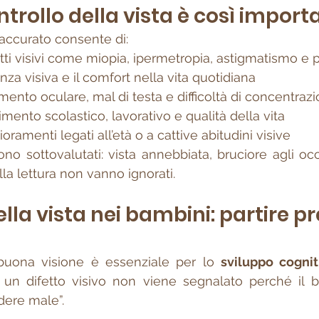
ntrollo della vista è così import
 accurato consente di:
etti visivi come miopia, ipermetropia, astigmatismo e 
ienza visiva e il comfort nella vita quotidiana
amento oculare, mal di testa e difficoltà di concentraz
imento scolastico, lavorativo e qualità della vita
ramenti legati all’età o a cattive abitudini visive
no sottovalutati: vista annebbiata, bruciore agli occ
ella lettura non vanno ignorati.
lla vista nei bambini: partire pre
buona visione è essenziale per lo 
sviluppo cognit
 un difetto visivo non viene segnalato perché il 
dere male”.