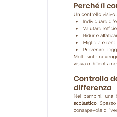
Perché il co
Un controllo visivo
Individuare dif
Valutare l’effic
Ridurre affatic
Migliorare rend
Prevenire peggio
Molti sintomi vengo
visiva o difficoltà n
Controllo de
differenza
Nei bambini, una 
scolastico
. Spesso
consapevole di “ve